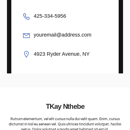
425-334-5956
youremail@address.com
4923 Ryder Avenue, NY
TKay Nthebe
Rutrum elementum, vel elit cursus nulla dui velit quam. Enim, cursus
dictumst in nisl eu aenean vel. Quis ultrices tincidunt volutpat, facilisi
netus. Dolor volutpat a morbi amet habitant sit est id.